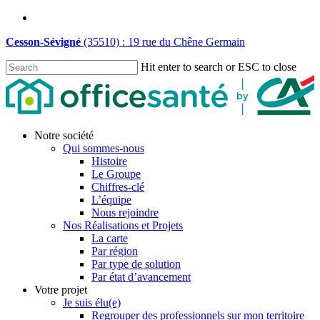
Skip
linkedin
to
Cesson-Sévigné
(35510) : 19 rue du Chêne Germain
main
content
Hit enter to search or ESC to close
Close
Search
Menu
Notre société
Qui sommes-nous
Histoire
Le Groupe
Chiffres-clé
L’équipe
Nous rejoindre
Nos Réalisations et Projets
La carte
Par région
Par type de solution
Par état d’avancement
Votre projet
Je suis élu(e)
Regrouper des professionnels sur mon territoire