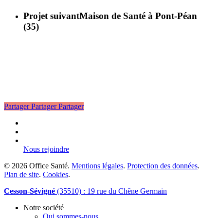
Projet suivant
Maison de Santé à Pont-Péan
(35)
Partager
Partager
Partager
linkedin
phone
email
Nous rejoindre
© 2026 Office Santé.
Mentions légales
.
Protection des données
.
Plan de site
.
Cookies
.
Close
Cesson-Sévigné
(35510) : 19 rue du Chêne Germain
Menu
Notre société
Qui sommes-nous