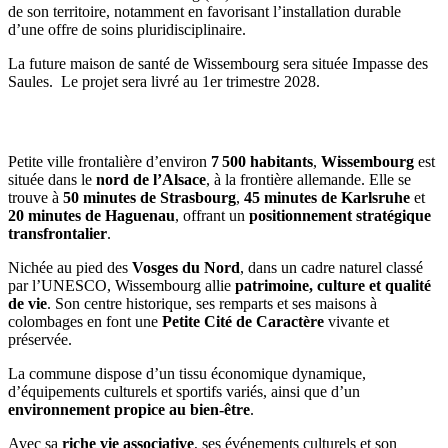
de son territoire, notamment en favorisant l’installation durable
d’une offre de soins pluridisciplinaire.
La future maison de santé de Wissembourg sera située Impasse des
Saules. Le projet sera livré au 1er trimestre 2028.
Commune d’implantation
Petite ville frontalière d’environ
7 500 habitants
,
Wissembourg
est
située dans le
nord de l’Alsace
, à la frontière allemande. Elle se
trouve à
50 minutes de Strasbourg
,
45 minutes de Karlsruhe
et
20 minutes de Haguenau
, offrant un
positionnement stratégique
transfrontalier
.
Nichée au pied des
Vosges du Nord
, dans un cadre naturel classé
par l’UNESCO, Wissembourg allie
patrimoine, culture et qualité
de vie
. Son centre historique, ses remparts et ses maisons à
colombages en font une
Petite Cité de Caractère
vivante et
préservée.
La commune dispose d’un tissu économique dynamique,
d’équipements culturels et sportifs variés, ainsi que d’un
environnement propice au bien-être
.
Avec sa
riche vie associative
, ses événements culturels et son