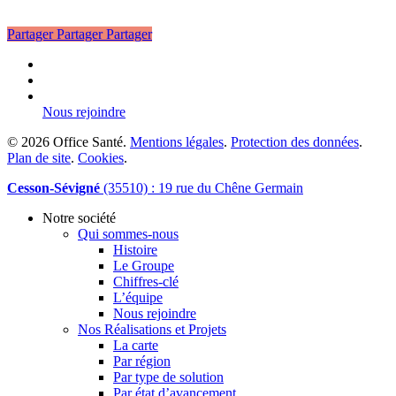
Partager
Partager
Partager
linkedin
phone
email
Nous rejoindre
© 2026 Office Santé.
Mentions légales
.
Protection des données
.
Plan de site
.
Cookies
.
Close
Cesson-Sévigné
(35510) : 19 rue du Chêne Germain
Menu
Notre société
Qui sommes-nous
Histoire
Le Groupe
Chiffres-clé
L’équipe
Nous rejoindre
Nos Réalisations et Projets
La carte
Par région
Par type de solution
Par état d’avancement