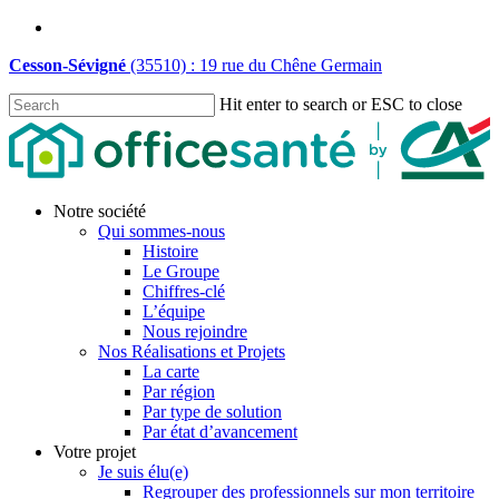
Skip
linkedin
to
Cesson-Sévigné
(35510) : 19 rue du Chêne Germain
main
content
Hit enter to search or ESC to close
Close
Search
Menu
Notre société
Qui sommes-nous
Histoire
Le Groupe
Chiffres-clé
L’équipe
Nous rejoindre
Nos Réalisations et Projets
La carte
Par région
Par type de solution
Par état d’avancement
Votre projet
Je suis élu(e)
Regrouper des professionnels sur mon territoire