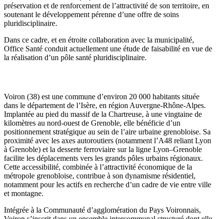
préservation et de renforcement de l’attractivité de son territoire, en
soutenant le développement pérenne d’une offre de soins
pluridisciplinaire.
Dans ce cadre, et en étroite collaboration avec la municipalité,
Office Santé conduit actuellement une étude de faisabilité en vue de
la réalisation d’un pôle santé pluridisciplinaire.
Commune d’implantation
Voiron
(38) est une commune d’environ 20 000 habitants située
dans le département de l’Isère, en région
Auvergne-Rhône-Alpes
.
Implantée au pied du massif de la
Chartreuse
, à une vingtaine de
kilomètres au nord-ouest de
Grenoble
, elle bénéficie d’un
positionnement stratégique au sein de l’aire urbaine grenobloise. Sa
proximité avec les axes autoroutiers (notamment l’A48 reliant Lyon
à Grenoble) et la desserte ferroviaire sur la ligne Lyon–Grenoble
facilite les déplacements vers les grands pôles urbains régionaux.
Cette accessibilité, combinée à l’attractivité économique de la
métropole grenobloise, contribue à son dynamisme résidentiel,
notamment pour les actifs en recherche d’un cadre de vie entre ville
et montagne.
Intégrée à la
Communauté d’agglomération du Pays Voironnais
,
Voiron s’inscrit dans un ensemble intercommunal structuré dont elle