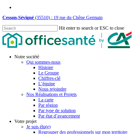
Skip
linkedin
to
Cesson-Sévigné
(35510) : 19 rue du Chêne Germain
main
content
Hit enter to search or ESC to close
Close
Search
Menu
Notre société
Qui sommes-nous
Histoire
Le Groupe
Chiffres-clé
L’équipe
Nous rejoindre
Nos Réalisations et Projets
La carte
Par région
Par type de solution
Par état d’avancement
Votre projet
Je suis élu(e)
Regrouper des professionnels sur mon territoire