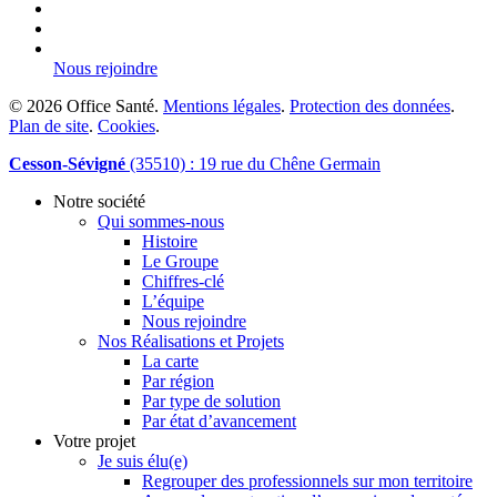
linkedin
phone
email
Nous rejoindre
© 2026 Office Santé.
Mentions légales
.
Protection des données
.
Plan de site
.
Cookies
.
Close
Cesson-Sévigné
(35510) : 19 rue du Chêne Germain
Menu
Notre société
Qui sommes-nous
Histoire
Le Groupe
Chiffres-clé
L’équipe
Nous rejoindre
Nos Réalisations et Projets
La carte
Par région
Par type de solution
Par état d’avancement
Votre projet
Je suis élu(e)
Regrouper des professionnels sur mon territoire