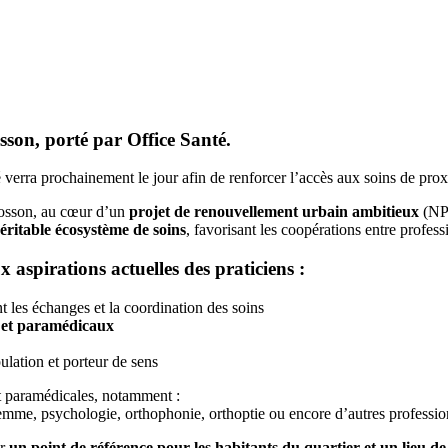
son, porté par Office Santé.
erra prochainement le jour afin de renforcer l’accès aux soins de proxi
Mosson, au cœur d’un
projet de renouvellement urbain ambitieux
(NPN
éritable écosystème de soins
, favorisant les coopérations entre profess
 aspirations actuelles des praticiens :
nt les échanges et la coordination des soins
x et paramédicaux
pulation et porteur de sens
 et paramédicales, notamment :
emme, psychologie, orthophonie, orthoptie ou encore d’autres professio
ir
un point de référence pour les habitants du quartier et un lieu de