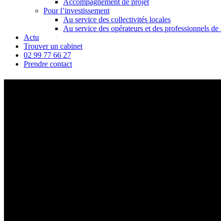
Accompagnement de projet
Pour l’investissement
Au service des collectivités locales
Au service des opérateurs et des professionnels de 
Actu
Trouver un cabinet
02 99 77 66 27
Prendre contact
Parc d’Activité de Santé de Mon