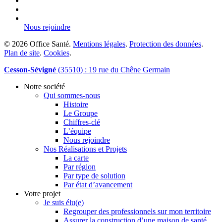
phone
email
Nous rejoindre
© 2026 Office Santé.
Mentions légales
.
Protection des données
.
Plan de site
.
Cookies
.
Close
Cesson-Sévigné
(35510) : 19 rue du Chêne Germain
Menu
Notre société
Qui sommes-nous
Histoire
Le Groupe
Chiffres-clé
L’équipe
Nous rejoindre
Nos Réalisations et Projets
La carte
Par région
Par type de solution
Par état d’avancement
Votre projet
Je suis élu(e)
Regrouper des professionnels sur mon territoire
Assurer la construction d’une maison de santé