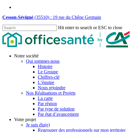
Skip
linkedin
to
Cesson-Sévigné
(35510) : 19 rue du Chêne Germain
main
content
Hit enter to search or ESC to close
Close
Search
Menu
Notre société
Qui sommes-nous
Histoire
Le Groupe
Chiffres-clé
L’équipe
Nous rejoindre
Nos Réalisations et Projets
La carte
Par région
Par type de solution
Par état d’avancement
Votre projet
Je suis élu(e)
Regrouper des professionnels sur mon territoire