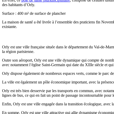
En effet, ce
pôle de santé pluridisciplinaire
, composé de cellules distin
des habitants d’Orly.
Surface : 400 m² de surface de plancher
La maison de santé a été livrée à l’ensemble des praticiens fin Novem
existante.
Commune d’implantation
Orly est une ville française située dans le département du Val-de-Marne
la région parisienne.
Outre son aéroport, Orly est une ville dynamique qui compte de nombre
avec notamment l’église Saint-Germain qui date du XIIIe siècle et qui
Orly dispose également de nombreux espaces verts, comme le parc des Flo
La ville est également un pôle économique important, avec la présence 
Orly est très bien desservie par les transports en commun, avec nota
lignes de bus, ce qui en fait un point de passage incontournable pour l
Enfin, Orly est une ville engagée dans la transition écologique, avec 
En somme, Orly est une ville attractive qui allie dynamisme économique, 