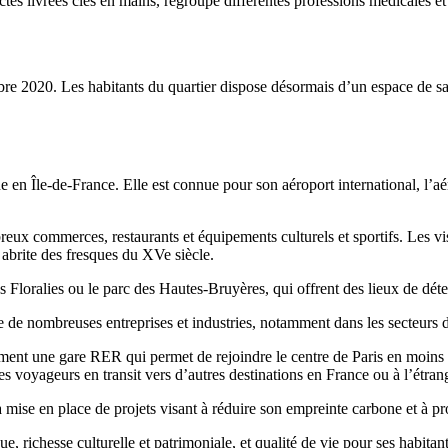
ctes livrées clés en mains, regroupe différentes professions médicales e
bre 2020. Les habitants du quartier dispose désormais d’un espace de san
 en Île-de-France. Elle est connue pour son aéroport international, l’aé
ux commerces, restaurants et équipements culturels et sportifs. Les visi
 abrite des fresques du XVe siècle.
ralies ou le parc des Hautes-Bruyères, qui offrent des lieux de détente 
de nombreuses entreprises et industries, notamment dans les secteurs de
mment une gare RER qui permet de rejoindre le centre de Paris en moins
es voyageurs en transit vers d’autres destinations en France ou à l’étran
la mise en place de projets visant à réduire son empreinte carbone et à 
richesse culturelle et patrimoniale, et qualité de vie pour ses habitants