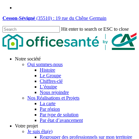
Skip
linkedin
to
Cesson-Sévigné
(35510) : 19 rue du Chêne Germain
main
content
Hit enter to search or ESC to close
Close
Search
Menu
Notre société
Qui sommes-nous
Histoire
Le Groupe
Chiffres-clé
L’équipe
Nous rejoindre
Nos Réalisations et Projets
La carte
Par région
Par type de solution
Par état d’avancement
Votre projet
Je suis élu(e)
Regrouper des professionnels sur mon territoire