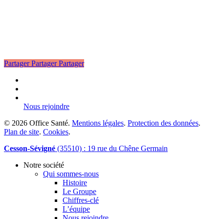
Partager
Partager
Partager
linkedin
phone
email
Nous rejoindre
© 2026 Office Santé.
Mentions légales
.
Protection des données
.
Plan de site
.
Cookies
.
Close
Cesson-Sévigné
(35510) : 19 rue du Chêne Germain
Menu
Notre société
Qui sommes-nous
Histoire
Le Groupe
Chiffres-clé
L’équipe
Nous rejoindre