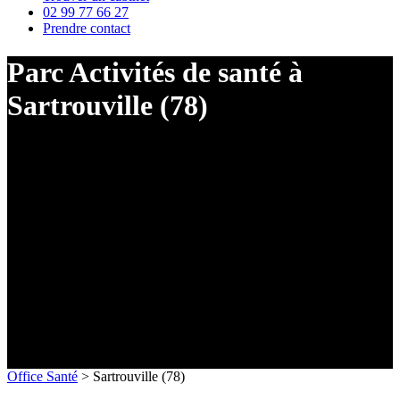
02 99 77 66 27
Prendre contact
Parc Activités de santé à
Sartrouville (78)
Office Santé
>
Sartrouville (78)