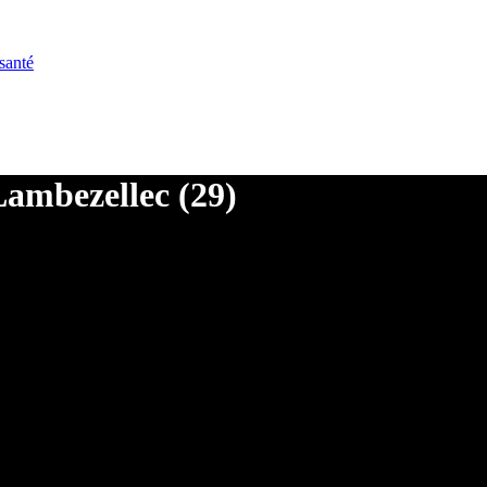
santé
Lambezellec (29)