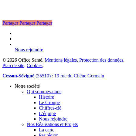
Partager
Partager
Partager
linkedin
phone
email
Nous rejoindre
© 2026 Office Santé.
Mentions légales
.
Protection des données
.
Plan de site
.
Cookies
.
Close
Cesson-Sévigné
(35510) : 19 rue du Chêne Germain
Menu
Notre société
Qui sommes-nous
Histoire
Le Groupe
Chiffres-clé
L’équipe
Nous rejoindre
Nos Réalisations et Projets
La carte
Par région