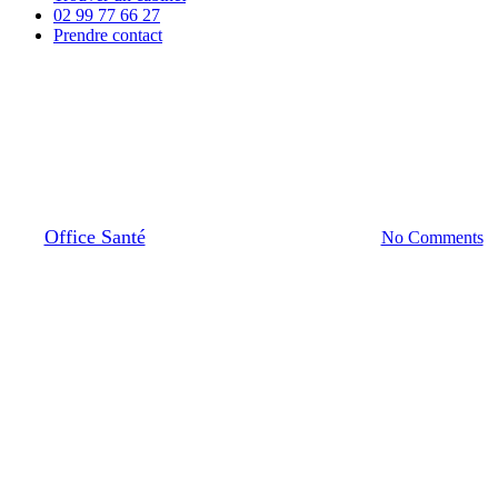
02 99 77 66 27
Prendre contact
Actualités Office Santé
Office Santé vous dévoile son
univers et ses coulisses ! 🌴
By
Office Santé
24 janvier 2024
janvier 31st, 2024
No Comments