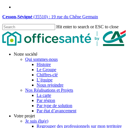
Skip
linkedin
to
Cesson-Sévigné
(35510) : 19 rue du Chêne Germain
main
content
Hit enter to search or ESC to close
Close
Search
Menu
Notre société
Qui sommes-nous
Histoire
Le Groupe
Chiffres-clé
L’équipe
Nous rejoindre
Nos Réalisations et Projets
La carte
Par région
Par type de solution
Par état d’avancement
Votre projet
Je suis élu(e)
Regrouper des professionnels sur mon territoire