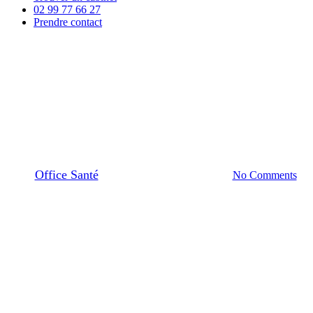
02 99 77 66 27
Prendre contact
Suivi de projet
Maison de santé de Pleumeur
Bodou : ouverture en
Septembre
By
Office Santé
1 février 2017
février 1st, 2022
No Comments