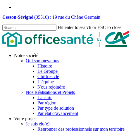
Skip
linkedin
to
Cesson-Sévigné
(35510) : 19 rue du Chêne Germain
main
content
Hit enter to search or ESC to close
Close
Search
Menu
Notre société
Qui sommes-nous
Histoire
Le Groupe
Chiffres-clé
L’équipe
Nous rejoindre
Nos Réalisations et Projets
La carte
Par région
Par type de solution
Par état d’avancement
Votre projet
Je suis élu(e)
Regrouper des professionnels sur mon territoire