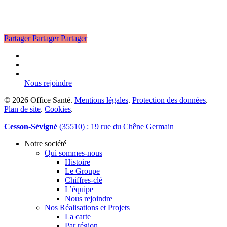
Partager
Partager
Partager
linkedin
phone
email
Nous rejoindre
© 2026 Office Santé.
Mentions légales
.
Protection des données
.
Plan de site
.
Cookies
.
Close
Cesson-Sévigné
(35510) : 19 rue du Chêne Germain
Menu
Notre société
Qui sommes-nous
Histoire
Le Groupe
Chiffres-clé
L’équipe
Nous rejoindre
Nos Réalisations et Projets
La carte
Par région