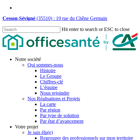
Skip
linkedin
to
Cesson-Sévigné
(35510) : 19 rue du Chêne Germain
main
content
Hit enter to search or ESC to close
Close
Search
Menu
Notre société
Qui sommes-nous
Histoire
Le Groupe
Chiffres-clé
L’équipe
Nous rejoindre
Nos Réalisations et Projets
La carte
Par région
Par type de solution
Par état d’avancement
Votre projet
Je suis élu(e)
Regrouper des professionnels sur mon territoire