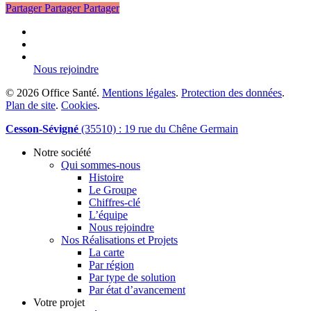
Partager
Partager
Partager
linkedin
phone
email
Nous rejoindre
© 2026 Office Santé.
Mentions légales
.
Protection des données
.
Plan de site
.
Cookies
.
Close
Cesson-Sévigné
(35510) : 19 rue du Chêne Germain
Menu
Notre société
Qui sommes-nous
Histoire
Le Groupe
Chiffres-clé
L’équipe
Nous rejoindre
Nos Réalisations et Projets
La carte
Par région
Par type de solution
Par état d’avancement
Votre projet